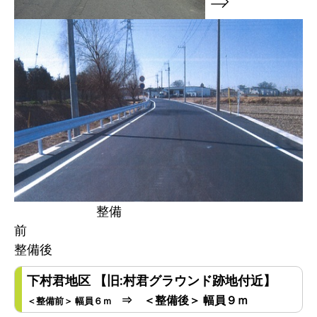
⇒
整備
前
整備後
下村君地区 【旧:村君グラウンド跡地付近】
⇒ ＜整備後＞ 幅員９ｍ
＜整備前＞ 幅員６ｍ