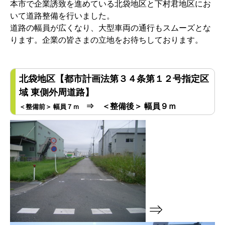
本市で企業誘致を進めている北袋地区と下村君地区にお
いて道路整備を行いました。
道路の幅員が広くなり、大型車両の通行もスムーズとな
ります。企業の皆さまの立地をお待ちしております。
北袋地区【都市計画法第３４条第１２号指定区
域 東側外周道路】
⇒ ＜整備後＞ 幅員９ｍ
＜整備前＞ 幅員７ｍ
⇒