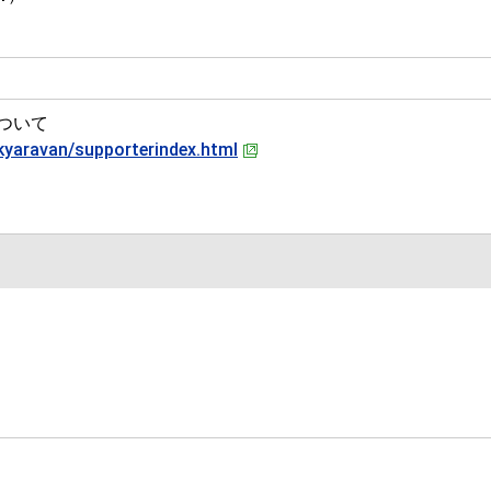
について
/kyaravan/supporterindex.html