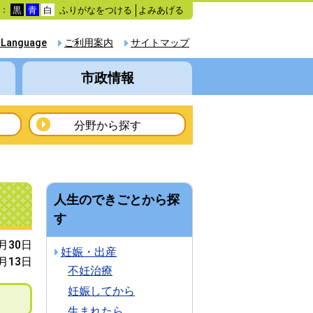
ふりがなをつける
よみあげる
色：
黒
青
白
 Language
ご利用案内
サイトマップ
市政情報
分野から探す
人生のできごとから探
す
5月30日
妊娠・出産
5月13日
不妊治療
妊娠してから
生まれたら