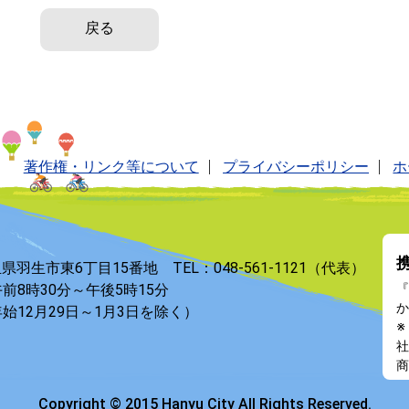
戻る
著作権・リンク等について
プライバシーポリシー
ホ
玉県羽生市東6丁目15番地 TEL：048-561-1121（代表）
前8時30分～午後5時15分
『
か
始12月29日～1月3日を除く）
※
社
商
Copyright © 2015 Hanyu City All Rights Reserved.