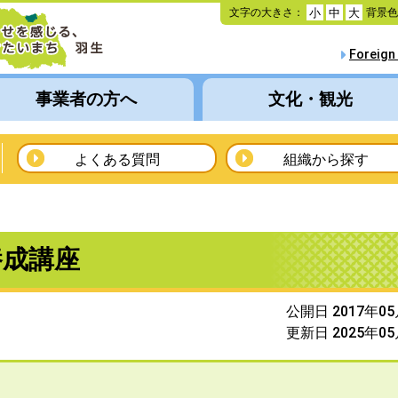
本
文字の大きさ：
背景
小
中
大
文
へ
Foreign
移
動
事業者の方へ
文化・観光
よくある質問
組織から探す
養成講座
公開日 2017年0
更新日 2025年0