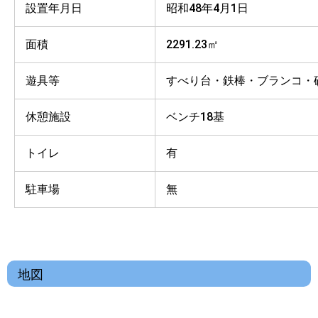
設置年月日
昭和48年4月1日
面積
2291.23㎡
遊具等
すべり台・鉄棒・ブランコ・
休憩施設
ベンチ18基
トイレ
有
駐車場
無
地図