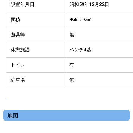
設置年月日
昭和59年12月22日
面積
4681.16㎡
遊具等
無
休憩施設
ベンチ4基
トイレ
有
駐車場
無
地図