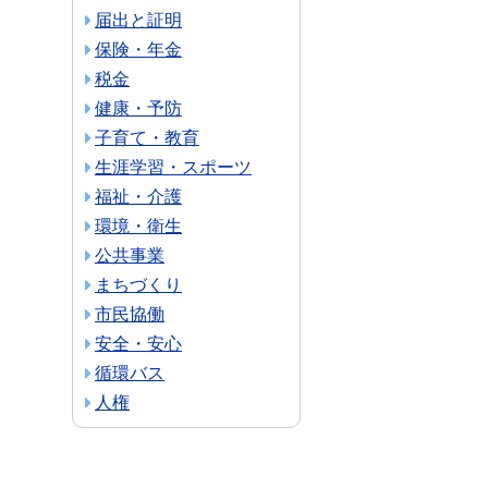
届出と証明
保険・年金
税金
健康・予防
子育て・教育
生涯学習・スポーツ
福祉・介護
環境・衛生
公共事業
まちづくり
市民協働
安全・安心
循環バス
人権