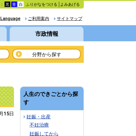
ふりがなをつける
よみあげる
色：
黒
青
白
 Language
ご利用案内
サイトマップ
市政情報
分野から探す
人生のできごとから探
す
1月15日
妊娠・出産
不妊治療
妊娠してから