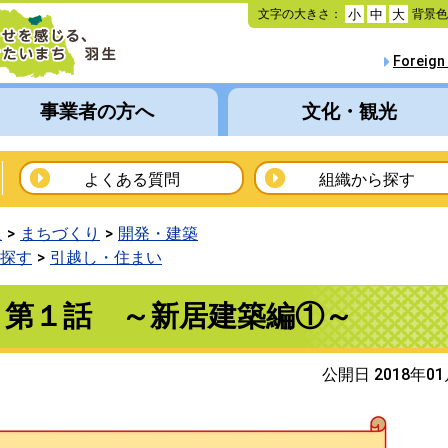
本
文字の大きさ：
背景
小
中
大
文
へ
Foreign
移
動
事業者の方へ
文化・観光
よくある質問
組織から探す
報
まちづくり
開発・建築
探す
引越し・住まい
 第１話 ～新居建築編①～
公開日 2018年0