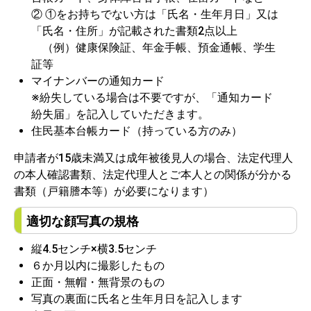
② ①をお持ちでない方は「氏名・生年月日」又は
「氏名・住所」が記載された書類2点以上
（例）健康保険証、年金手帳、預金通帳、学生
証等
マイナンバーの通知カード
※紛失している場合は不要ですが、「通知カード
紛失届」を記入していただきます。
住民基本台帳カード（持っている方のみ）
申請者が15歳未満又は成年被後見人の場合、法定代理人
の本人確認書類、法定代理人とご本人との関係が分かる
書類（戸籍謄本等）が必要になります）
適切な顔写真の規格
縦4.5センチ×横3.5センチ
６か月以内に撮影したもの
正面・無帽・無背景のもの
写真の裏面に氏名と生年月日を記入します