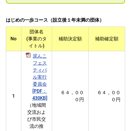
はじめの一歩コース（設立後１年未満の団体）
団体名
No
(事業のタ
補助決定額
補助確定額
イトル)
泥んこ
フェス
ティバ
ル実行
委員会
[PDF：
６４，００
６４，００
1
430KB]
０円
０円
（地域間
交流およ
び市民交
流の推