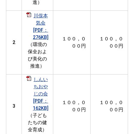
進）
川俣本
気会
[PDF：
276KB]
１００，０
１００，０
2
（環境の
００円
００円
保全およ
び美化の
推進）
しんい
ちおや
じの会
[PDF：
１００，０
１００，０
3
162KB]
００円
００円
（子ども
たちの健
全育成）