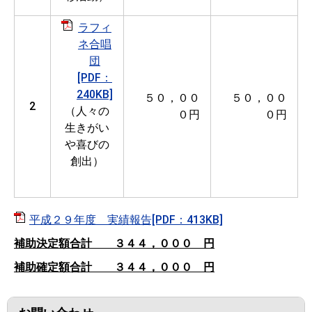
ラフィ
ネ合唱
団
[PDF：
240KB]
５０，００
５０，００
2
（人々の
０円
０円
生きがい
や喜びの
創出）
平成２９年度 実績報告[PDF：413KB]
補助決定額合計 ３４４，０００ 円
補助確定額合計 ３４４，０００ 円