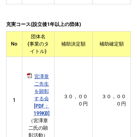
充実コース(設立後1年以上の団体)
団体名
No
(事業のタ
補助決定額
補助確定額
イトル)
宮澤章
二先生
を顕彰
３０，００
３０，００
する会
1
０円
０円
[PDF：
199KB]
（宮澤章
二氏の顕
彰活動）