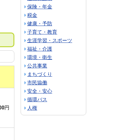
保険・年金
税金
健康・予防
子育て・教育
生涯学習・スポーツ
福祉・介護
環境・衛生
公共事業
まちづくり
市民協働
安全・安心
循環バス
000円
人権