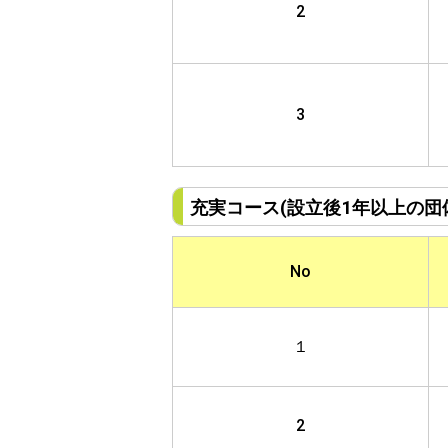
2
3
充実コース(設立後1年以上の団
No
１
2