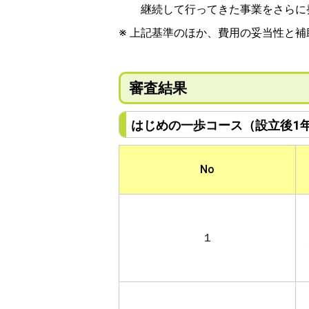
継続して行ってきた事業をさらに発
※ 上記基準のほか、費用の妥当性と
審査結果
はじめの一歩コース（設立後1
No
１