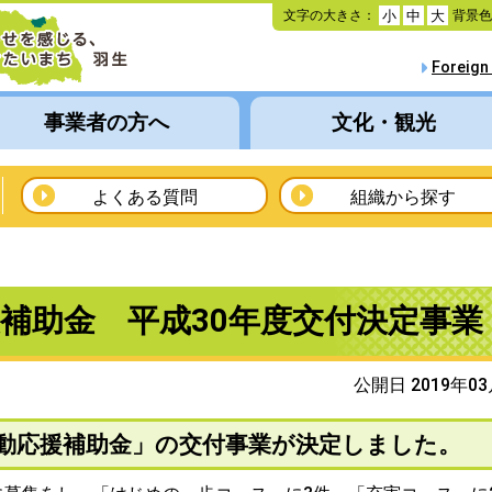
本
文字の大きさ：
背景
小
中
大
文
へ
Foreign
移
動
事業者の方へ
文化・観光
よくある質問
組織から探す
補助金 平成30年度交付決定事業
公開日 2019年0
活動応援補助金」の交付事業が決定しました。