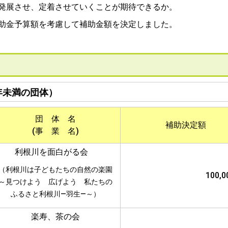
展させ、定着させていくことが期待できるか。
補助金予算額を考慮して補助金額を決定しました。
年未満の団体）
団 体 名
補助決定額
(事 業 名)
利根川を面白がる会
（利根川は子どもたちの自然の楽園
100,
～見つけよう 広げよう 私たちの
ふるさと利根川―羽生―～）
楽寿、茶の会