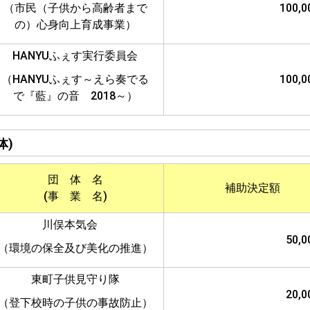
（市民（子供から高齢者まで
100,
の）心身向上育成事業）
HANYUふぇす実行委員会
（HANYUふぇす～えら奏でる
100,
で『藍』の音 2018～）
体)
団 体 名
補助決定額
(事 業 名)
川俣本気会
50,
（環境の保全及び美化の推進）
東町子供見守り隊
20,
（登下校時の子供の事故防止）