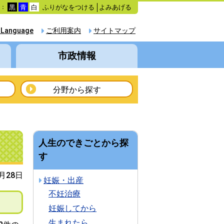
ふりがなをつける
よみあげる
色：
黒
青
白
 Language
ご利用案内
サイトマップ
市政情報
分野から探す
人生のできごとから探
す
3月28日
妊娠・出産
不妊治療
妊娠してから
生まれたら