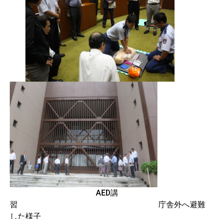
AED講
習 庁舎外へ避難
した様子