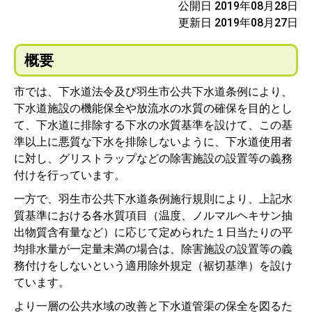
公開日 2019年08月28日
更新日 2019年08月27日
概要
市では、下水道法令及び羽生市公共下水道条例により、
下水道施設の機能保全や放流水の水質の確保を目的とし
て、下水道に排除する下水の水質基準を設けて、この基
準以上に悪質な下水を排除しないように、下水道使用者
に対し、グリストラップなどの除害施設の設置等の義務
付けを行っています。
一方で、羽生市公共下水道条例施行規則により、上記水
質基準における各水質項目（温度、ノルマルヘキサン抽
出物質含有量など）に応じて定められた１日当たりの平
均排水量が一定量未満の場合は、除害施設の設置等の義
務付けをしないという適用除外規定（裾切基準）を設け
ています。
より一層の公共水域の改善と下水道管渠の保全を図るた