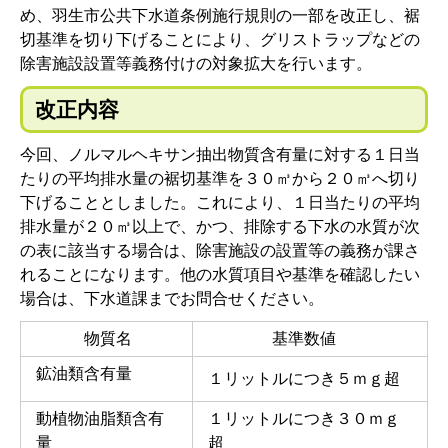
め、羽生市公共下水道条例施行規則の一部を改正し、裾
切基準を切り下げることにより、グリストラップなどの
除害施設設置等義務付けの対象拡大を行います。
改正内容
今回、ノルマルヘキサン抽出物質含有量に対する１日当
たりの平均排水量の裾切基準を３０㎥から２０㎥へ切り
下げることとしました。これにより、１日当たりの平均
排水量が２０㎥以上で、かつ、排除する下水の水質が次
の表に該当する場合は、除害施設の設置等の義務が課さ
れることになります。他の水質項目や基準を確認したい
場合は、下水道課までお問合せください。
物質名
基準数値
鉱油類含有量
１リットルにつき５ｍｇ超
動植物油脂類含有
１リットルにつき３０ｍｇ
量
超