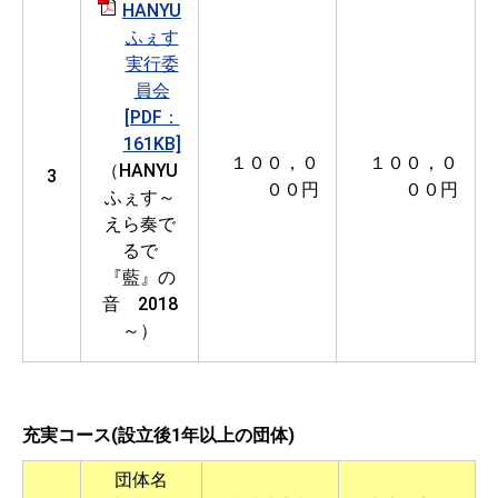
HANYU
ふぇす
実行委
員会
[PDF：
161KB]
１００，０
１００，０
（HANYU
3
００円
００円
ふぇす～
えら奏で
るで
『藍』の
音 2018
～）
充実コース(設立後1年以上の団体)
団体名