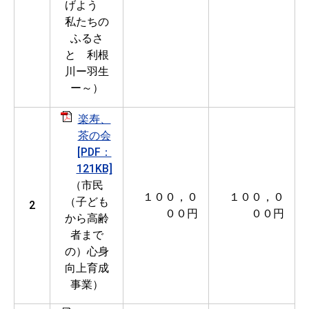
げよう
私たちの
ふるさ
と 利根
川ー羽生
ー～）
楽寿、
茶の会
[PDF：
121KB]
（市民
１００，０
１００，０
（子ども
2
００円
００円
から高齢
者まで
の）心身
向上育成
事業）