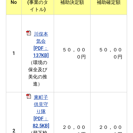
No
(事業のタ
補助決定額
補助確定額
イトル)
川俣本
気会
[PDF：
５０，００
５０，００
1
137KB]
０円
０円
（環境の
保全及び
美化の推
進）
東町子
供見守
り隊
[PDF：
82.5KB]
２０，００
２０，００
2
（登下校