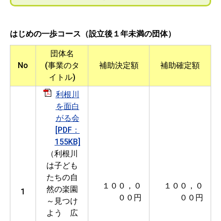
はじめの一歩コース（設立後１年未満の団体）
団体名
No
(事業のタ
補助決定額
補助確定額
イトル)
利根川
を面白
がる会
[PDF：
155KB]
（利根川
は子ども
たちの自
１００，０
１００，０
然の楽園
1
００円
００円
～見つけ
よう 広