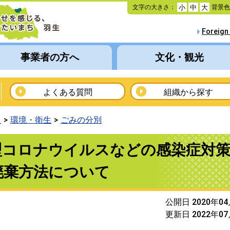
本
文字の大きさ：
背景
小
中
大
文
へ
Foreign
移
動
事業者の方へ
文化・観光
よくある質問
組織から探す
報
環境・衛生
ごみの分別
型コロナウイルスなどの感染症対
廃棄方法について
公開日 2020年0
更新日 2022年0