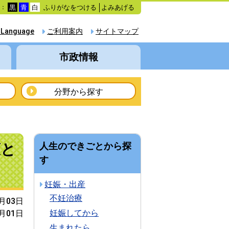
ふりがなをつける
よみあげる
色：
黒
青
白
 Language
ご利用案内
サイトマップ
市政情報
分野から探す
策と
人生のできごとから探
す
妊娠・出産
不妊治療
4月03日
妊娠してから
7月01日
生まれたら