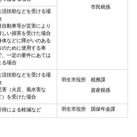
市民税係
生活扶助などを受ける場
合
軽自動車等が災害により
著しい損害を受けた場合
身体などに障がいのある
方のために使用する車
で、一定の要件にあては
まる場合
生活扶助などを受ける場
羽生市役所 税務課
合
災害（火災、風水害な
資産税係
ど）を受けた場合
羽生市役所 国保年金課
所得による軽減など