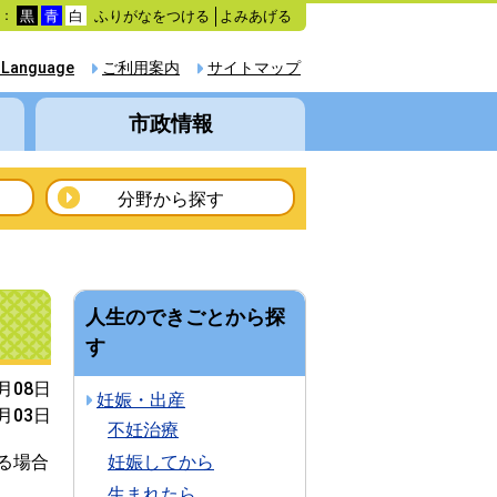
ふりがなをつける
よみあげる
色：
黒
青
白
 Language
ご利用案内
サイトマップ
市政情報
分野から探す
人生のできごとから探
す
5月08日
妊娠・出産
6月03日
不妊治療
る場合
妊娠してから
生まれたら