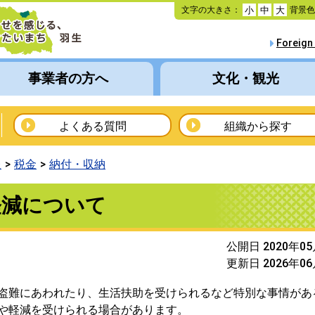
本
文字の大きさ：
背景
小
中
大
文
へ
Foreign
移
動
事業者の方へ
文化・観光
よくある質問
組織から探す
報
税金
納付・収納
軽減について
公開日 2020年0
更新日 2026年0
盗難にあわれたり、生活扶助を受けられるなど特別な事情があ
や軽減を受けられる場合があります。