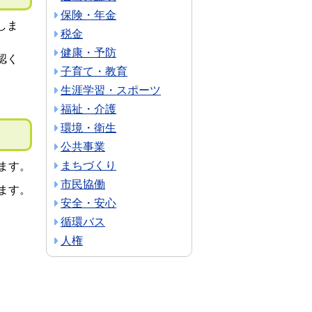
保険・年金
しま
税金
健康・予防
認く
子育て・教育
生涯学習・スポーツ
福祉・介護
環境・衛生
公共事業
まちづくり
ます。
市民協働
ます。
安全・安心
循環バス
人権