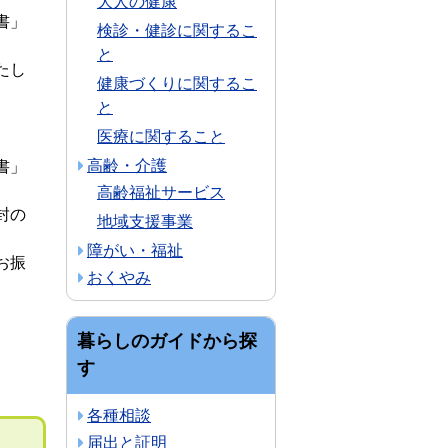
大人の健康
書」
検診・健診に関するこ
と
たし
健康づくりに関するこ
と
医療に関すること
高齢・介護
書」
高齢福祉サービス
封の
地域支援事業
障がい・福祉
お振
おくやみ
暮らしのガイドから探
す
各種相談
届出と証明