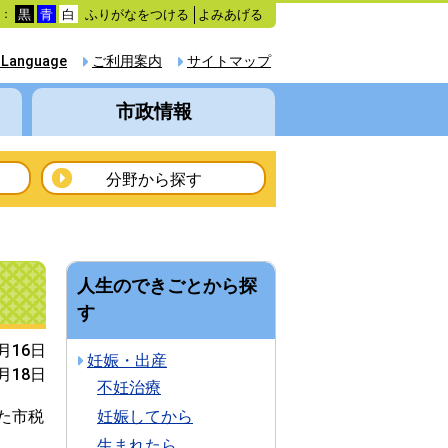
ふりがなをつける
よみあげる
色：
黒
青
白
 Language
ご利用案内
サイトマップ
市政情報
分野から探す
人生のできごとから探
す
2月16日
妊娠・出産
2月18日
不妊治療
た市税
妊娠してから
生まれたら