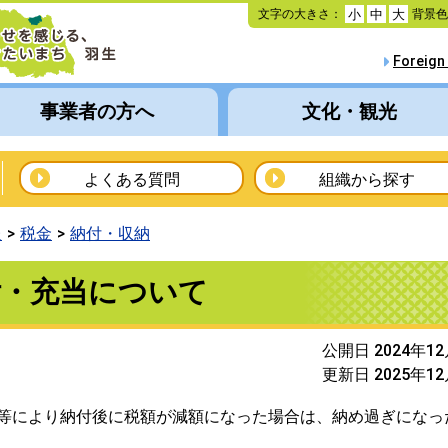
本
文字の大きさ：
背景
小
中
大
文
へ
Foreign
移
動
事業者の方へ
文化・観光
よくある質問
組織から探す
報
税金
納付・収納
付・充当について
公開日 2024年1
更新日 2025年1
等により納付後に税額が減額になった場合は、納め過ぎになっ