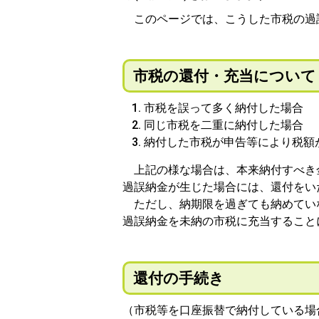
このページでは、こうした市税の過
市税の還付・充当について
市税を誤って多く納付した場合
同じ市税を二重に納付した場合
納付した市税が申告等により税額
上記の様な場合は、本来納付すべき
過誤納金が生じた場合には、還付をい
ただし、納期限を過ぎても納めていな
過誤納金を未納の市税に充当すること
還付の手続き
（市税等を口座振替で納付している場