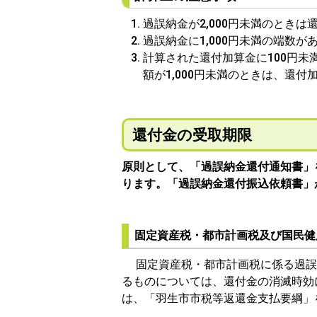
過誤納金が2,000円未満のとき
過誤納金に1,000円未満の端数
計算された還付加算金に100円
額が1,000円未満のときは、還
還付金の受取期限
原則として、「過誤納金還付通知書」
ります
。
「
過誤納金還付振込依頼書
」
固定資産税・都市計画税及び国民健
固定資産税・都市計画税に係る過誤
るものについては、還付金の消滅時効
は、「羽生市市税等返還金支払要綱」