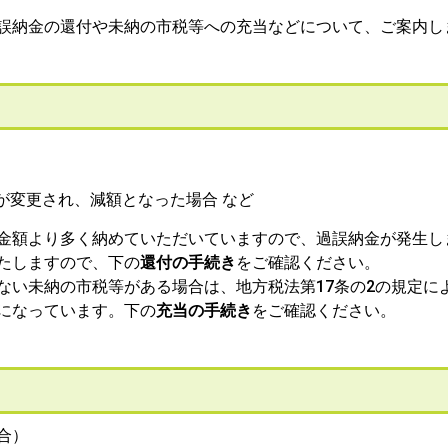
誤納金の還付や未納の市税等への充当などについて、ご案内し
が変更され、減額となった場合 など
金額より多く納めていただいていますので、過誤納金が発生し
たしますので、下の
還付の手続き
をご確認ください。
い未納の市税等がある場合は、地方税法第17条の2の規定に
になっています。下の
充当の手続き
をご確認ください。
合）