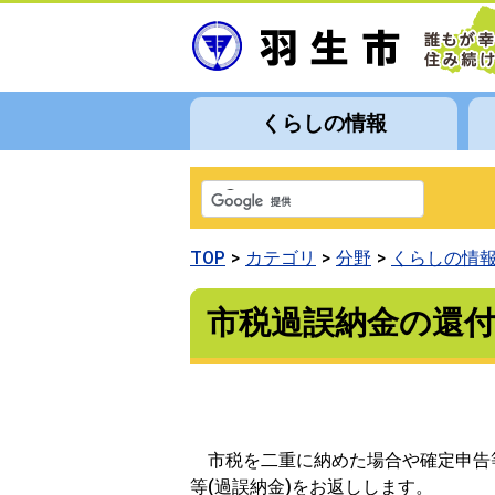
くらしの情報
TOP
カテゴリ
分野
くらしの情
市税過誤納金の還
市税を二重に納めた場合や確定申告
等(過誤納金)をお返しします。