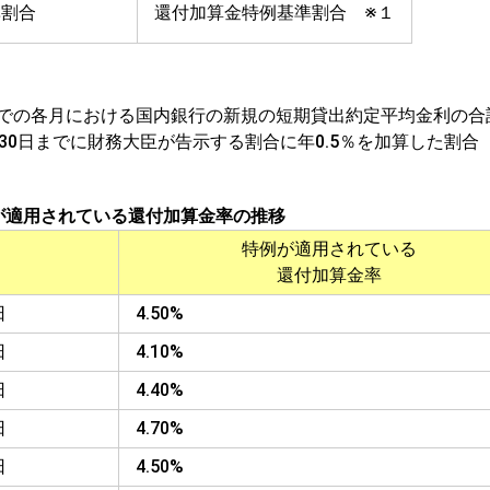
準割合
還付加算金特例基準割合 ※１
の各月における国内銀行の新規の短期貸出約定平均金利の合計
30日までに財務大臣が告示する割合に年0.5％を加算した割合
が適用されている還付加算金率の推移
特例が適用されている
還付加算金率
日
4.50%
日
4.10%
日
4.40%
日
4.70%
日
4.50%