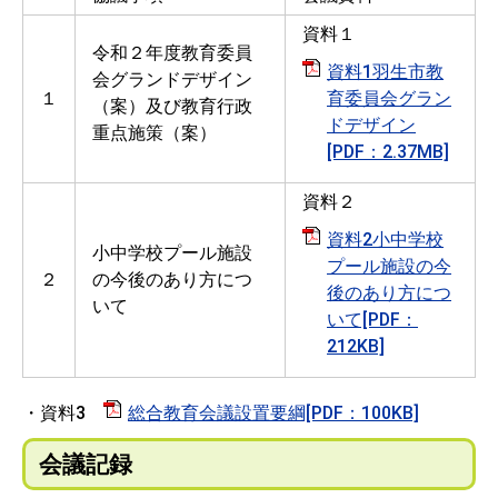
資料１
令和２年度教育委員
資料1羽生市教
会グランドデザイン
１
育委員会グラン
（案）及び教育行政
ドデザイン
重点施策（案）
[PDF：2.37MB]
資料２
資料2小中学校
小中学校プール施設
プール施設の今
２
の今後のあり方につ
後のあり方につ
いて
いて[PDF：
212KB]
・資料3
総合教育会議設置要綱[PDF：100KB]
会議記録