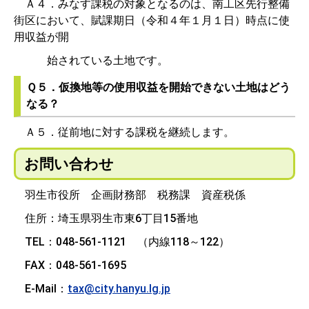
Ａ４．みなす課税の対象となるのは、南工区先行整備
街区において、賦課期日（令和４年１月１日）時点に使
用収益が開
始されている土地です。
Ｑ５．仮換地等の使用収益を開始できない土地はどう
なる？
Ａ５．従前地に対する課税を継続します。
お問い合わせ
羽生市役所 企画財務部 税務課 資産税係
住所：埼玉県羽生市東6丁目15番地
TEL：048-561-1121 （内線118～122）
FAX：048-561-1695
E-Mail：
tax@city.hanyu.lg.jp