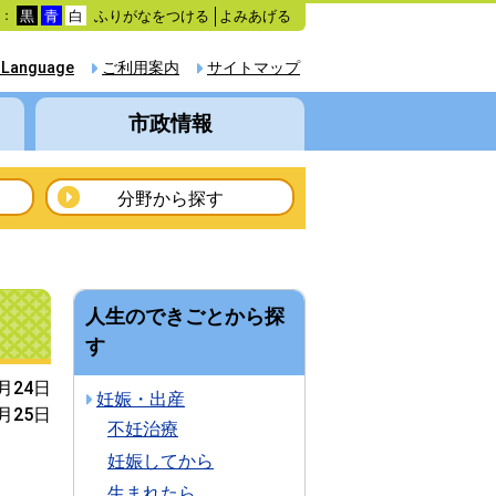
ふりがなをつける
よみあげる
色：
黒
青
白
 Language
ご利用案内
サイトマップ
市政情報
分野から探す
人生のできごとから探
す
5月24日
妊娠・出産
5月25日
不妊治療
妊娠してから
生まれたら