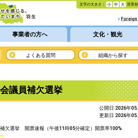
本
文字の大きさ：
背景
小
中
大
文
へ
Foreign
移
動
事業者の方へ
文化・観光
よくある質問
組織から探す
会議員補欠選挙
公開日 2026年0
更新日 2026年0
補欠選挙 開票速報（午後11時05分確定）開票率100%