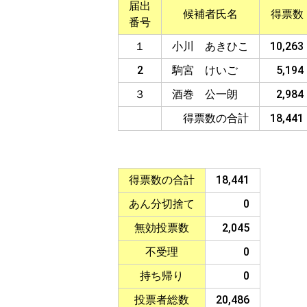
届出
候補者氏名
得票数
番号
１
小川 あきひこ
10,263
2
駒宮 けいご
5,194
３
酒巻 公一朗
2,984
得票数の合計
18,441
得票数の合計
18,441
あん分切捨て
0
無効投票数
2,045
不受理
0
持ち帰り
0
投票者総数
20,486