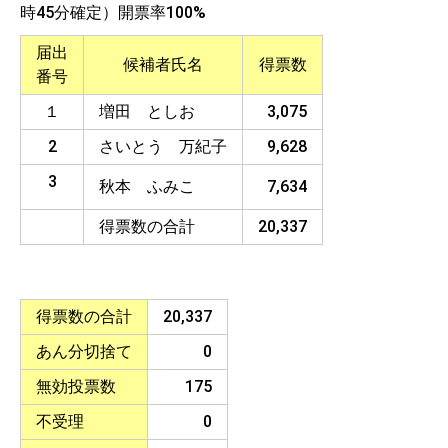
時45分確定）開票率100%
届出
候補者氏名
得票数
番号
１
増田 としお
3,075
2
さいとう 万紀子
9,628
3
秋本 ふみこ
7,634
得票数の合計
20,337
得票数の合計
20,337
あん分切捨て
0
無効投票数
175
不受理
0