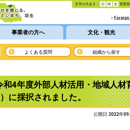
本
文字の大きさ：
背景
小
中
大
文
へ
Foreign
移
動
事業者の方へ
文化・観光
よくある質問
組織から探す
GN】令和4年度外部人材活用・地域人材
庁）に採択されました。
公開日 2022年0