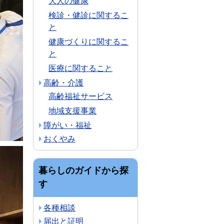
大人の健康
検診・健診に関するこ
と
健康づくりに関するこ
と
医療に関すること
高齢・介護
高齢福祉サービス
地域支援事業
障がい・福祉
おくやみ
暮らしのガイドから探
す
各種相談
届出と証明