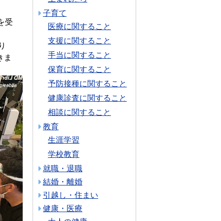
子育て
を受
医療に関すること
支援に関すること
り
手当に関すること
きま
保育に関すること
予防接種に関すること
健康診査に関すること
相談に関すること
教育
生涯学習
学校教育
就職・退職
結婚・離婚
引越し・住まい
健康・医療