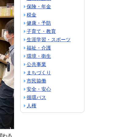
保険・年金
税金
健康・予防
子育て・教育
生涯学習・スポーツ
福祉・介護
環境・衛生
公共事業
まちづくり
市民協働
安全・安心
循環バス
人権
関わる