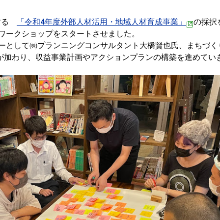
施する
「令和4年度外部人材活用・地域人材育成事業」
の採択
ワークショップをスタートさせました。
ーとして㈱プランニングコンサルタント大橋賢也氏、まちづく
ion伊藤大海氏が加わり、収益事業計画やアクションプランの構築を進めてい