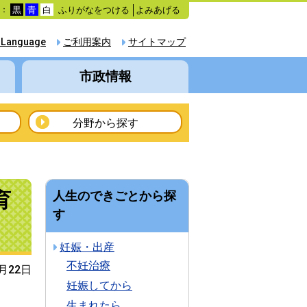
ふりがなをつける
よみあげる
色：
黒
青
白
 Language
ご利用案内
サイトマップ
市政情報
分野から探す
育
人生のできごとから探
す
妊娠・出産
不妊治療
9月22日
妊娠してから
生まれたら