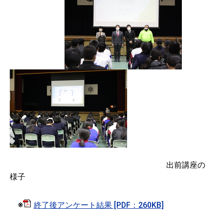
出前講座の
様子
※
終了後アンケート結果 [PDF：260KB]