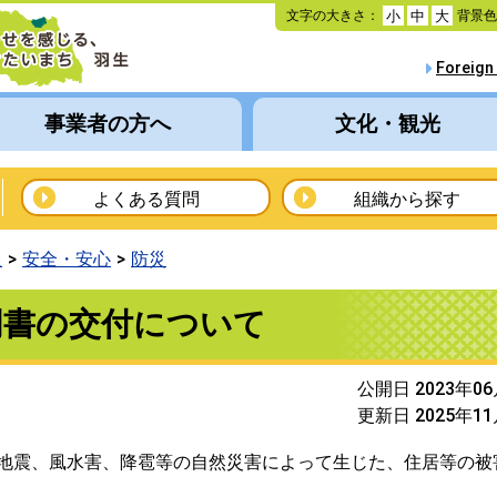
本
文字の大きさ：
背景
小
中
大
文
へ
Foreign
移
動
事業者の方へ
文化・観光
よくある質問
組織から探す
報
安全・安心
防災
明書の交付について
公開日 2023年0
更新日 2025年1
地震、風水害、降雹等の自然災害によって生じた、住居等の被