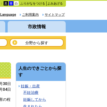
ふりがなをつける
よみあげる
色：
黒
青
白
 Language
ご利用案内
サイトマップ
市政情報
分野から探す
人生のできごとから探
す
6月30日
妊娠・出産
1月04日
不妊治療
害の程
妊娠してから
生まれたら