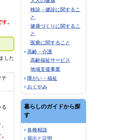
大人の健康
検診・健診に関するこ
と
です。
健康づくりに関するこ
と
医療に関すること
高齢・介護
ました
高齢福祉サービス
地域支援事業
でテ
障がい・福祉
おくやみ
暮らしのガイドから探
いる
す
す。
各種相談
す。
届出と証明