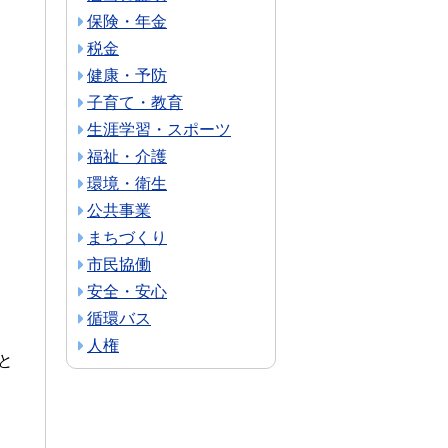
保険・年金
税金
健康・予防
子育て・教育
生涯学習・スポーツ
福祉・介護
環境・衛生
公共事業
まちづくり
市民協働
安全・安心
循環バス
人権
と