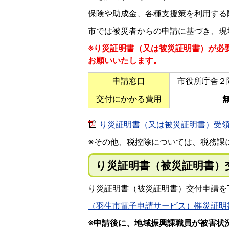
保険や助成金、各種支援策を利用する
市では被災者からの申請に基づき、現
※り災証明書（又は被災証明書）が必
お願いいたします。
申請窓口
市役所庁舎２
交付にかかる費用
り災証明書（又は被災証明書）受領まで
※その他、税控除については、税務課
り災証明書（被災証明書）
り災証明書（被災証明書）交付申請を
（羽生市電子申請サービス）罹災証明
※申請後に、地域振興課職員が被害状