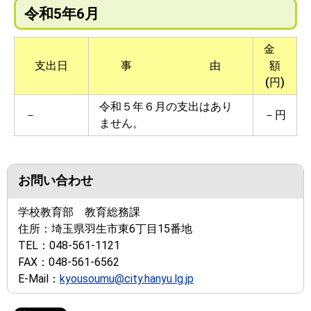
令和5年6月
金
支出日
事 由
額
(円)
令和５年６月の支出はあり
－
－円
ません。
お問い合わせ
学校教育部 教育総務課
住所：
埼玉県羽生市東6丁目15番地
TEL：
048-561-1121
FAX：
048-561-6562
E-Mail：
kyousoumu@city.hanyu.lg.jp