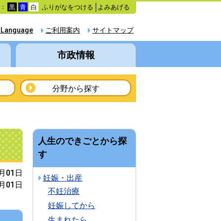
ふりがなをつける
よみあげる
色：
黒
青
白
 Language
ご利用案内
サイトマップ
市政情報
分野から探す
人生のできごとから探
す
8月01日
妊娠・出産
2月01日
不妊治療
妊娠してから
生まれたら