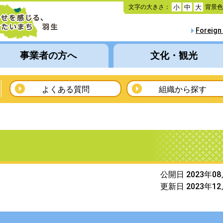
本
文字の大きさ：
背景
小
中
大
文
へ
Foreign
移
動
事業者の方へ
文化・観光
よくある質問
組織から探す
公開日 2023年0
更新日 2023年1