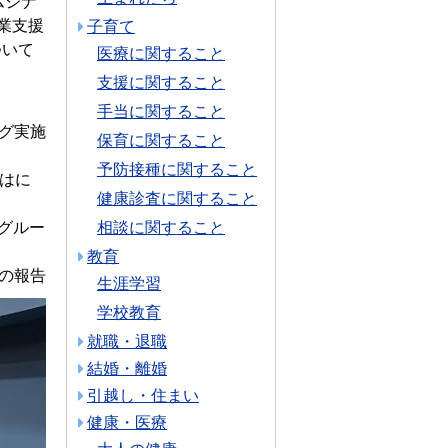
ムジナ
業支援
子育て
ついて
医療に関すること
支援に関すること
手当に関すること
グ実施
保育に関すること
予防接種に関すること
報はに
健康診査に関すること
用グルー
相談に関すること
教育
の報告
生涯学習
学校教育
就職・退職
結婚・離婚
引越し・住まい
健康・医療