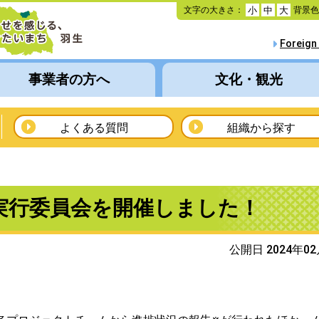
本
文字の大きさ：
背景
小
中
大
文
へ
Foreign
移
動
事業者の方へ
文化・観光
よくある質問
組織から探す
GN】実行委員会を開催しました！
公開日 2024年0