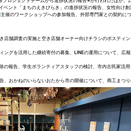
、各プロジェクトチームから進捗状況の報告※が行われたほか、
イベント「まちのえきびらき」の進捗状況の報告、女性向け創
主催のワークショップへの参加報告、外部専門家との契約に
空き店舗調査の実施と空き店舗オーナー向けチラシのポスティン
ィングを活用した継続寄付の募集、LINEの運用について、広
yの大掃除の報告、学生ボランティアスタッフの検討、市内古民家活
予告、おかねのいらないおたから市の開催について、商工まつり