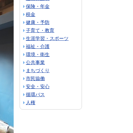
保険・年金
税金
健康・予防
子育て・教育
生涯学習・スポーツ
福祉・介護
環境・衛生
公共事業
まちづくり
市民協働
安全・安心
循環バス
人権