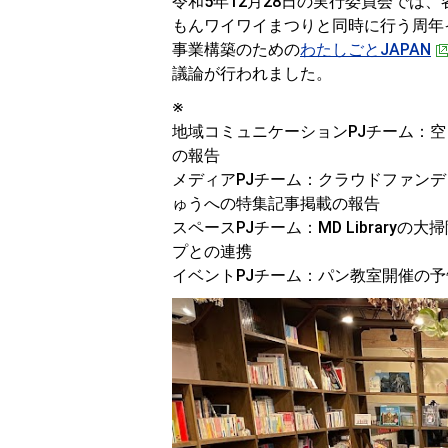
令和5年12月28日の実行委員会では
もんワイワイまつりと同時に行う周年
事業構築のための
わたしごとJAPAN
議論が行われました。
※
地域コミュニケーションPJチーム：
の報告
メディアPJチーム：クラウドファンデ
ゅうへの特集記事掲載の報告
スペースPJチーム：MD Librar
プとの連携
イベントPJチーム：パン教室開催の