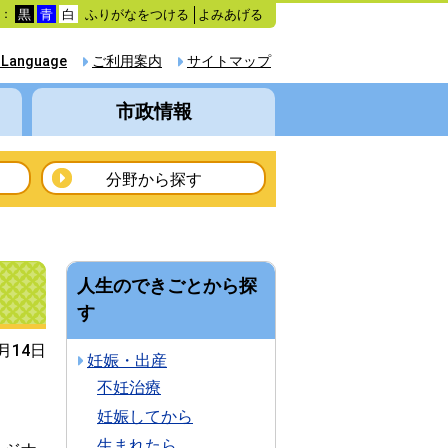
ふりがなをつける
よみあげる
色：
黒
青
白
 Language
ご利用案内
サイトマップ
市政情報
分野から探す
人生のできごとから探
す
2月14日
妊娠・出産
不妊治療
妊娠してから
生まれたら