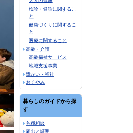
大人の健康
検診・健診に関するこ
と
健康づくりに関するこ
と
医療に関すること
高齢・介護
高齢福祉サービス
地域支援事業
障がい・福祉
おくやみ
暮らしのガイドから探
す
各種相談
届出と証明