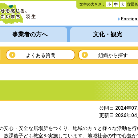
本
文字の大きさ：
背景
小
中
大
文
へ
Foreign
移
動
事業者の方へ
文化・観光
よくある質問
組織から探す
公開日 2024年0
更新日 2026年0
の安心・安全な居場所をつくり、地域の方々と様々な活動を行
、放課後子ども教室を実施しています。地域社会の中で心豊か