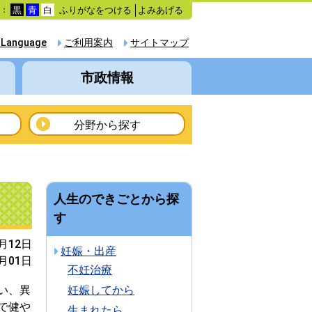
ふりがなをつける
よみあげる
色：
黒
青
白
 Language
ご利用案内
サイトマップ
市政情報
分野から探す
人生のできごとから探
す
7月12日
妊娠・出産
4月01日
不妊治療
い、異
妊娠してから
で健や
生まれたら