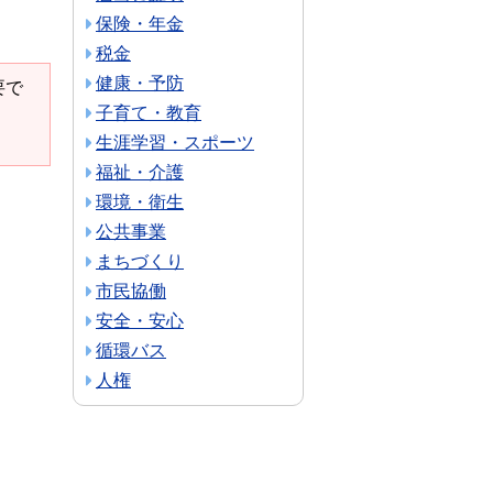
保険・年金
税金
健康・予防
要で
子育て・教育
生涯学習・スポーツ
福祉・介護
環境・衛生
公共事業
まちづくり
市民協働
安全・安心
循環バス
人権