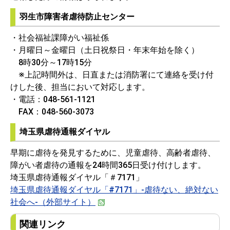
羽生市障害者虐待防止センター
・社会福祉課障がい福祉係
・月曜日～金曜日（土日祝祭日・年末年始を除く）
8時30分～17時15分
※上記時間外は、日直または消防署にて連絡を受け付
けした後、担当において対応します。
・電話：048-561-1121
FAX：048-560-3073
埼玉県虐待通報ダイヤル
早期に虐待を発見するために、児童虐待、高齢者虐待、
障がい者虐待の通報を24時間365日受け付けします。
埼玉県虐待通報ダイヤル「＃7171」
埼玉県虐待通報ダイヤル「#7171」-虐待ない、絶対ない
社会へ-（外部サイト）
関連リンク