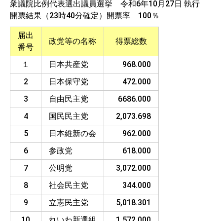
衆議院比例代表選出議員選挙 令和6年10月27日 執行
開票結果（23時40分確定）開票率 100％
届出
政党等の名称
得票総数
番号
１
日本共産党
968.000
2
日本保守党
472.000
3
自由民主党
6686.000
4
国民民主党
2,073.698
5
日本維新の会
962.000
6
参政党
618.000
7
公明党
3,072.000
8
社会民主党
344.000
9
立憲民主党
5,018.301
10
れいわ新選組
1,572.000