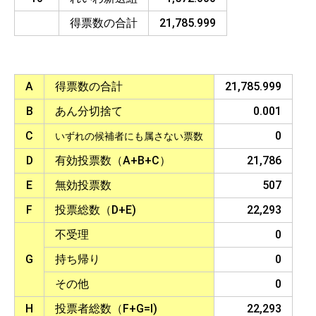
得票数の合計
21,785.999
A
得票数の合計
21,785.999
B
あん分切捨て
0.001
C
0
いずれの候補者にも属さない票数
D
有効投票数（A+B+C）
21,786
E
無効投票数
507
F
投票総数（D+E)
22,293
不受理
0
G
持ち帰り
0
その他
0
H
投票者総数（F+G=I)
22,293