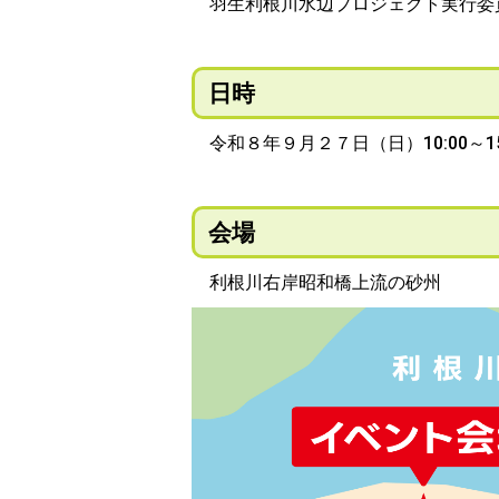
羽生利根川水辺プロジェクト実行委
日時
令和８年９月２７日（日）10:00～15
会場
利根川右岸昭和橋上流の砂州