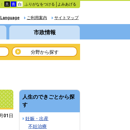
ふりがなをつける
よみあげる
色：
黒
青
白
 Language
ご利用案内
サイトマップ
市政情報
分野から探す
人生のできごとから探
す
8月01日
妊娠・出産
不妊治療