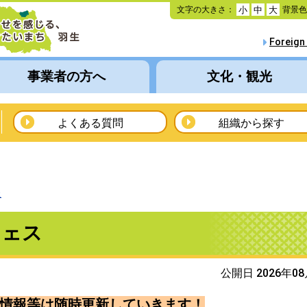
本
文字の大きさ：
背景
小
中
大
文
へ
Foreign
移
動
事業者の方へ
文化・観光
よくある質問
組織から探す
報
フェス
公開日 2026年0
情報等は随時更新していきます！