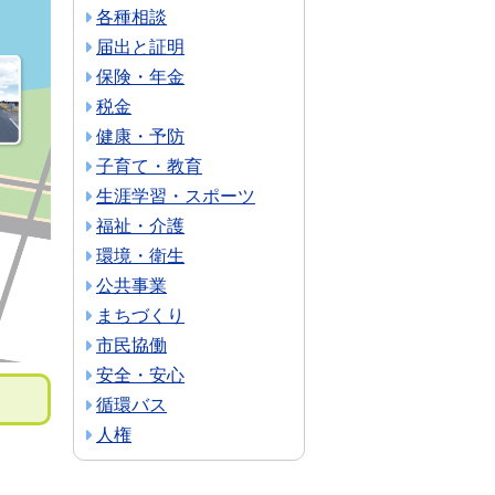
各種相談
届出と証明
保険・年金
税金
健康・予防
子育て・教育
生涯学習・スポーツ
福祉・介護
環境・衛生
公共事業
まちづくり
市民協働
安全・安心
循環バス
人権