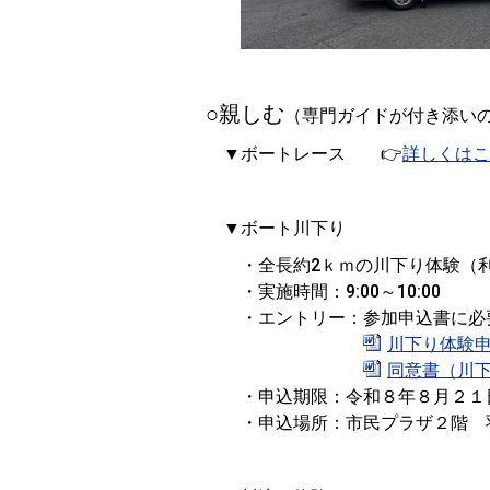
○親しむ
（専門ガイドが付き添い
▼ボートレース 👉
詳しくはこ
▼ボート川下り
・全長約2ｋｍの川下り体験（利根
・実施時間：9:00～10:00
・エントリー：参加申込書に必要
川下り体験申込
同意書（川下り
・申込期限：令和８年８月２１
・申込場所：市民プラザ２階 羽