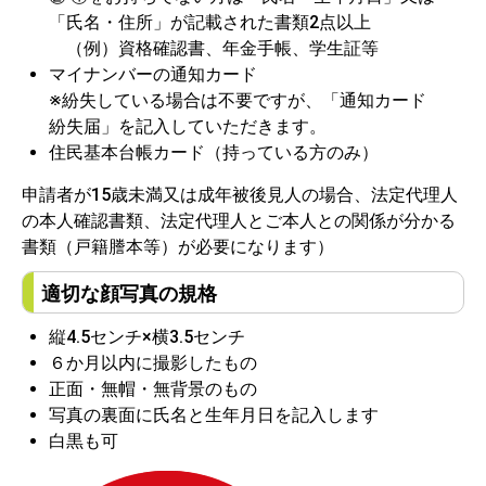
「氏名・住所」が記載された書類2点以上
（例）資格確認書、年金手帳、学生証等
マイナンバーの通知カード
※紛失している場合は不要ですが、「通知カード
紛失届」を記入していただきます。
住民基本台帳カード（持っている方のみ）
申請者が15歳未満又は成年被後見人の場合、法定代理人
の本人確認書類、法定代理人とご本人との関係が分かる
書類（戸籍謄本等）が必要になります）
適切な顔写真の規格
縦4.5センチ×横3.5センチ
６か月以内に撮影したもの
正面・無帽・無背景のもの
写真の裏面に氏名と生年月日を記入します
白黒も可