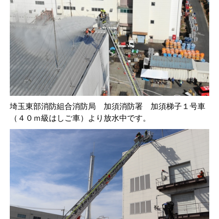
埼玉東部消防組合消防局 加須消防署 加須梯子１号車
（４０ｍ級はしご車）より放水中です。