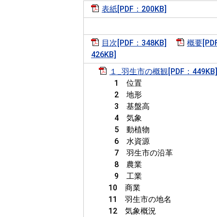
表紙[PDF：200KB]
目次[PDF：348KB]
概要[PDF
426KB]
１_羽生市の概観[PDF：449KB
1 位置
2 地形
3 基盤高
4 気象
5 動植物
6 水資源
7 羽生市の沿革
8 農業
9 工業
10 商業
11 羽生市の地名
12 気象概況