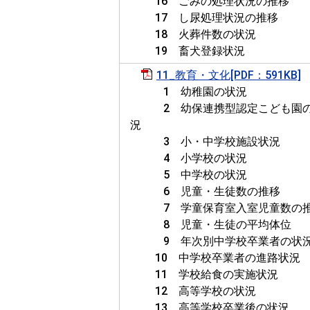
16 ごみの処理状況の推移
17 し尿処理状況の推移
18 火葬件数の状況
19 畜犬登録状況
11_教育・文化[PDF：591KB]
1 幼稚園の状況
2 幼保連携型認定こども園
況
3 小・中学校施設状況
4 小学校の状況
5 中学校の状況
6 児童・生徒数の推移
7 学童保育室入室児童数の
8 児童・生徒の平均体位
9 年次別中学校卒業者の状
10 中学校卒業者の進路状況
11 学校給食の実施状況
12 高等学校の状況
13 高等学校卒業後の状況