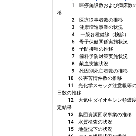
1 医療施設数および病床数
移
2 医療従事者数の推移
3 健康増進事業の状況
4 一般各種健診（検診）
5 母子保健関係実施状況
6 予防接種の推移
7 歯科予防対策実施状況
8 献血実施状況
9 死因別死亡者数の推移
10 公害苦情件数の推移
11 光化学スモッグ注意報等の
日数の推移
12 大気中ダイオキシン類濃度
定結果
13 集団資源回収事業の推移
14 水質検査の状況
15 地盤沈下の状況