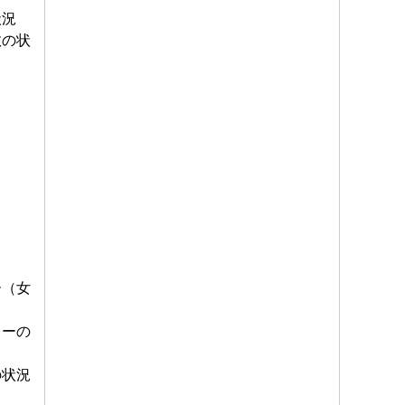
状況
の状
（女
ーの
状況