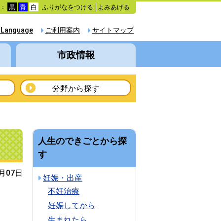
ふりがなをつける
よみあげる
色：
黒
青
白
 Language
ご利用案内
サイトマップ
市政情報
分野から探す
人生のできごとから探
す
4月07日
妊娠・出産
不妊治療
妊娠してから
生まれたら