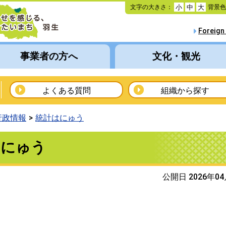
本
文字の大きさ：
背景
小
中
大
文
へ
Foreign
移
動
事業者の方へ
文化・観光
よくある質問
組織から探す
行政情報
統計はにゅう
はにゅう
公開日 2026年0