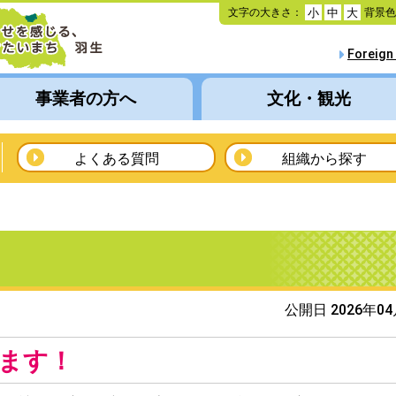
本
文字の大きさ：
背景
小
中
大
文
へ
Foreign
移
動
事業者の方へ
文化・観光
よくある質問
組織から探す
公開日 2026年0
ます！