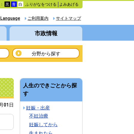
ふりがなをつける
よみあげる
色：
黒
青
白
 Language
ご利用案内
サイトマップ
市政情報
分野から探す
人生のできごとから探
す
4月01日
妊娠・出産
不妊治療
妊娠してから
生まれたら