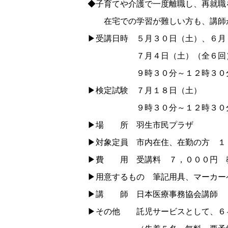
◆子育てや介護で一度離職し、再就職
在宅での学習が難しい方も、講師か
▶受講日時 ５月３０日（土）、６月
７月４日（土）（全６回
９時３０分～１２時３０
▶検定試験 ７月１８日（土）
９時３０分～１２時３０
▶場 所 羽生市民プラザ
▶対象定員 市内在住、在勤の方 １
▶費 用 受講料 ７，０００円 
▶用意するもの 筆記用具、マーカー
▶講 師 日本医療事務協会講師
▶その他 託児サービスとして、６