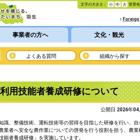
本
文字の大きさ：
背景
小
中
大
文
へ
Foreign
移
動
事業者の方へ
文化・観光
よくある質問
組織から探す
械利用技能者養成研修について
公開日 2026年0
知識、整備技術、運転技術等の習得を目指した研修を行い、自
農業者へ安全な農作業についての啓発を行う役割を担う、農業
技能者養成研修」を実施しています。