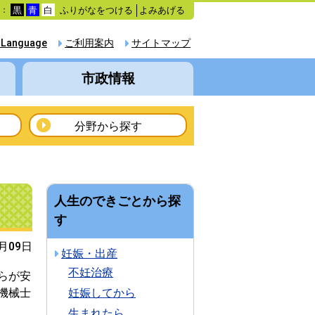
ふりがなをつける
よみあげる
色：
黒
青
白
 Language
ご利用案内
サイトマップ
市政情報
分野から探す
人生のできごとから探
す
4月09日
妊娠・出産
不妊治療
らが安
機械士
妊娠してから
生まれたら