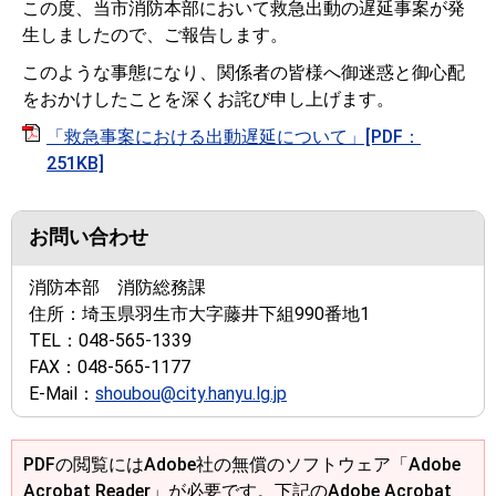
この度、当市消防本部において救急出動の遅延事案が発
生しましたので、ご報告します。
このような事態になり、関係者の皆様へ御迷惑と御心配
をおかけしたことを深くお詫び申し上げます。
「救急事案における出動遅延について」[PDF：
251KB]
お問い合わせ
消防本部 消防総務課
住所：
埼玉県羽生市大字藤井下組990番地1
TEL：
048-565-1339
FAX：
048-565-1177
E-Mail：
shoubou@city.hanyu.lg.jp
PDFの閲覧にはAdobe社の無償のソフトウェア「Adobe
Acrobat Reader」が必要です。下記のAdobe Acrobat