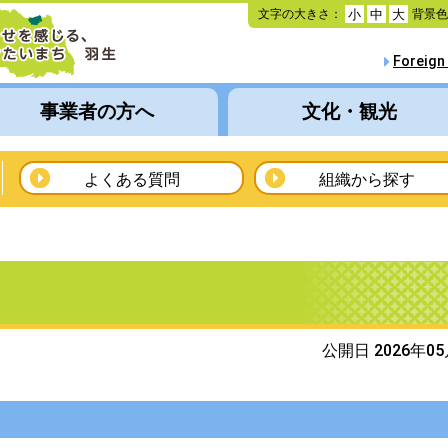
本
文字の大きさ：
背景
小
中
大
文
へ
Foreign
移
動
事業者の方へ
文化・観光
よくある質問
組織から探す
公開日 2026年0