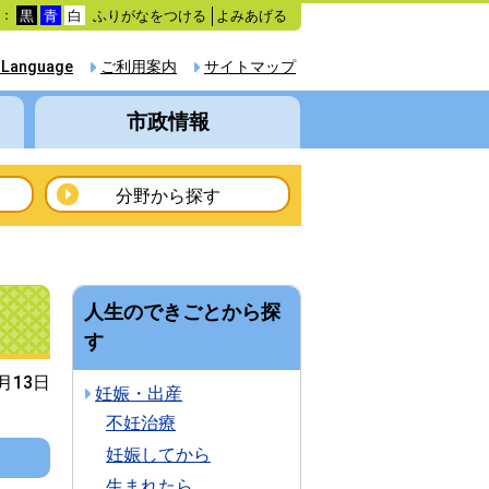
ふりがなをつける
よみあげる
色：
黒
青
白
 Language
ご利用案内
サイトマップ
市政情報
分野から探す
人生のできごとから探
す
5月13日
妊娠・出産
不妊治療
妊娠してから
生まれたら