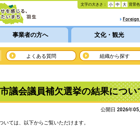
本
文字の大きさ：
背景
小
中
大
文
へ
Foreign
移
動
事業者の方へ
文化・観光
よくある質問
組織から探す
生市議会議員補欠選挙の結果につい
公開日 2026年0
ついては、以下からご覧いただけます。