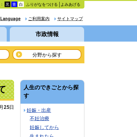
ふりがなをつける
よみあげる
色：
黒
青
白
 Language
ご利用案内
サイトマップ
市政情報
分野から探す
て
人生のできごとから探
す
5月25日
妊娠・出産
不妊治療
妊娠してから
生まれたら