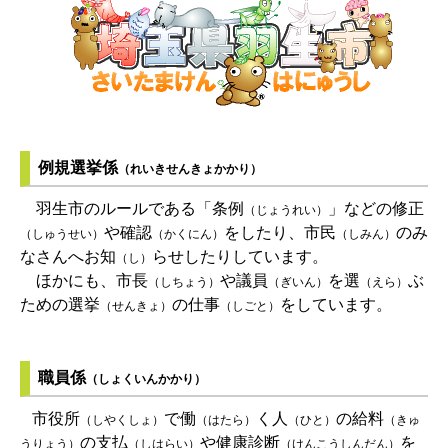
例規選挙係
（れいきせんきょかかり）
羽生市のルールである「条例
」などの修正
（じょうれい）
や確認
をしたり、市民
のみ
（しゅうせい）
（かくにん）
（しみん）
なさんへお知
らせしたりしています。
（し）
ほかにも、市長
や議員
を選
ぶ
（しちょう）
（ぎいん）
（えら）
ための選挙
の仕事
をしています。
（せんきょ）
（しごと）
職員係
（しょくいんかかり）
市役所
で働
く人
の給料
（しやくしょ）
（はたら）
（ひと）
（きゅ
の支払
や健康診断
を
うりょう）
（しはらい）
（けんこうしんだん）