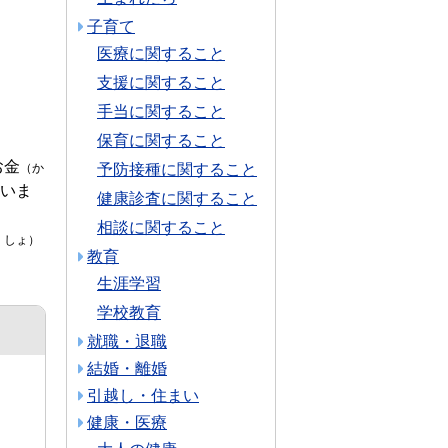
子育て
医療に関すること
支援に関すること
手当に関すること
保育に関すること
お金
予防接種に関すること
（か
いま
健康診査に関すること
相談に関すること
くしょ）
教育
生涯学習
学校教育
就職・退職
結婚・離婚
引越し・住まい
健康・医療