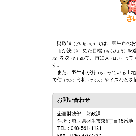
財政課
では、羽生市のお
（ざいせいか）
市が決
めた目標
を
（き）
（もくひょう）
を決
めて、市に入
って
ね）
（き）
（はい）
す。
また、羽生市が持
っている土地
（も）
で使
う机
やイスなどを
（つか）
（つくえ）
お問い合わせ
企画財務部 財政課
住所：
埼玉県羽生市東6丁目15番地
TEL：
048-561-1121
FAX：
048-563-2322