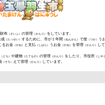
財布
の管理
をしています。
（さいふ）
（かんり）
達成
するために、市が１年間
で使
う
（たっせい）
（ねんかん）
（つか）
くるお金
と支払
うお金
を管理
して
（かね）
（しはら）
（かね）
（かんり）
や建物
の管理
をしたり、市役所
（とち）
（たてもの）
（かんり）
（しや
揃
えて管理
しています。
（そろ）
（かんり）