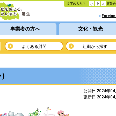
本
文字の大きさ：
背景
小
中
大
文
へ
Foreign
移
動
事業者の方へ
文化・観光
よくある質問
組織から探す
か）
公開日 2024年0
更新日 2024年0