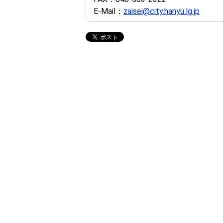
E-Mail：
zaisei@city.hanyu.lg.jp