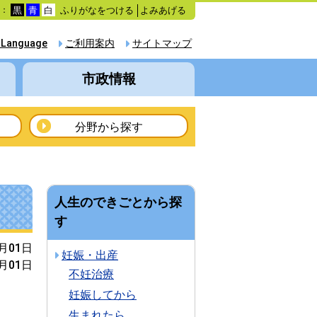
ふりがなをつける
よみあげる
色：
黒
青
白
 Language
ご利用案内
サイトマップ
市政情報
分野から探す
人生のできごとから探
す
4月01日
妊娠・出産
4月01日
不妊治療
妊娠してから
生まれたら