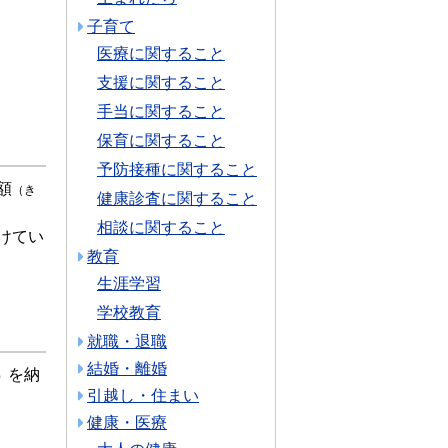
子育て
医療に関すること
支援に関すること
手当に関すること
保育に関すること
予防接種に関すること
額
（き
健康診査に関すること
相談に関すること
けてい
教育
生涯学習
学校教育
就職・退職
結婚・離婚
を納
）
引越し・住まい
健康・医療