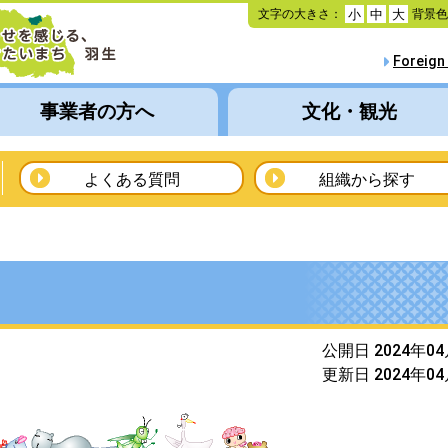
本
文字の大きさ：
背景
小
中
大
文
へ
Foreign
移
動
事業者の方へ
文化・観光
よくある質問
組織から探す
）
公開日 2024年0
更新日 2024年0