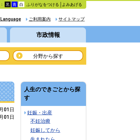
ふりがなをつける
よみあげる
色：
黒
青
白
 Language
ご利用案内
サイトマップ
市政情報
分野から探す
人生のできごとから探
す
4月01日
妊娠・出産
4月01日
不妊治療
妊娠してから
生まれたら