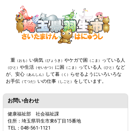
重
い病気
やケガで困
っている人
（おも）
（びょうき）
（こま）
や生活
に困
っている人
など
（ひと）
（せいかつ）
（こま）
（ひと）
が、安心
して暮
らせるようにいろいろな
（あんしん）
（く）
お手伝
いの仕事
をしています。
（てつだ）
（しごと）
お問い合わせ
健康福祉部 社会福祉課
住所：
埼玉県羽生市東6丁目15番地
TEL：
048-561-1121