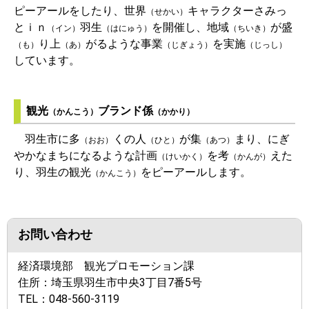
ピーアールをしたり、世界
キャラクターさみっ
（せかい）
とｉｎ
羽生
を開催し、地域
が盛
（イン）
（はにゅう）
（ちいき）
り上
がるような事業
を実施
（も）
（あ）
（じぎょう）
（じっし）
しています。
観光
ブランド係
（かんこう）
（かかり）
羽生市に多
くの人
が集
まり、にぎ
（おお）
（ひと）
（あつ）
やかなまちになるような計画
を考
えた
（けいかく）
（かんが）
り、羽生の観光
をピーアールします。
（かんこう）
お問い合わせ
経済環境部 観光プロモーション課
住所：
埼玉県羽生市中央3丁目7番5号
TEL：
048-560-3119