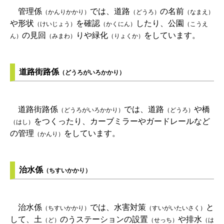
管理係
では、道路
の名前
（かんりかかり）
（どうろ）
（なまえ）
や形状
を確認
したり、公園
（けいじょう）
（かくにん）
（こうえ
の見回
りや緑化
をしています。
ん）
（みまわ）
（りょくか）
道路街路係
（どうろがいろかかり）
道路街路係
では、道路
や橋
（どうろがいろかかり）
（どうろ）
をつくったり、カーブミラーやガードレールなど
（はし）
の管理
をしています。
（かんり）
治水係
（ちすいかかり）
治水係
では、水害対策
と
（ちすいかかり）
（すいがいたいさく）
して、土
のうステーションの設置
や排水
（ど）
（せっち）
（は