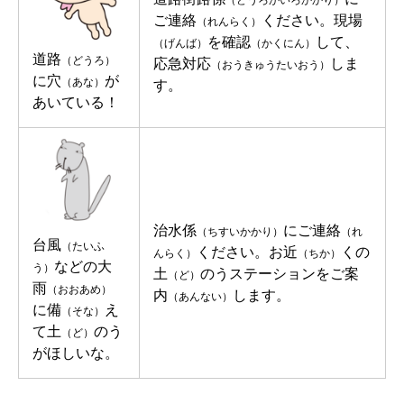
（どうろがいろかかり）
ご連絡
ください。現場
（れんらく）
を確認
して、
（げんば）
（かくにん）
道路
（どうろ）
応急対応
しま
（おうきゅうたいおう）
に穴
が
（あな）
す。
あいている！
治水係
にご連絡
（ちすいかかり）
（れ
台風
（たいふ
ください。お近
くの
んらく）
（ちか）
などの大
う）
土
のうステーションをご案
（ど）
雨
（おおあめ）
内
します。
（あんない）
に備
え
（そな）
て土
のう
（ど）
がほしいな。