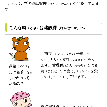
ポンプの運転管理
などをしていま
いすい）
（うんてんかんり）
す。
こんな時
は建設課
へ
（とき）
（けんせつか）
「市道
○○○○号線
（しどう）
（ごうせ
」という名前
があり
ん）
（なまえ）
ます。管理係
では名
（かんりかかり）
道路
（どうろ）
前
の照会
を受
（なまえ）
（しょうかい）
には名前
（なま
け付
けています。
（う）
（つ）
がついて
え）
いるの？
道路街路係
に