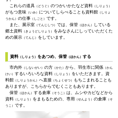
これらの道具
のつかいかたなど資料
（どうぐ）
（しりょう）
がもつ意味
についてしらべることも資料館
（いみ）
（しりょ
の仕事
です。
うかん）
（しごと）
また、展示室
では、保管
している
（てんじしつ）
（ほかん）
郷土資料
をみなさんにしっていただくた
（きょうどしりょう）
めの展示
をしています。
（てんじ）
資料
をあつめ、保管
する
（しりょう）
（ほかん）
市内外
の方
から、羽生市に関係
（しないがい）
（かた）
（かん
するいろいろな資料
をいただきます。資
けい）
（しりょう）
料館
へ直接
もちこまれることも
（しりょうかん）
（ちょくせつ）
ありますが、こちらからでむくこともあります。
保管
する倉庫
は、ムシやカビなどから
（ほかん）
（そうこ）
資料
をまもるための、専用
の倉庫
（しりょう）
（せんよう）
（そ
です。
うこ）