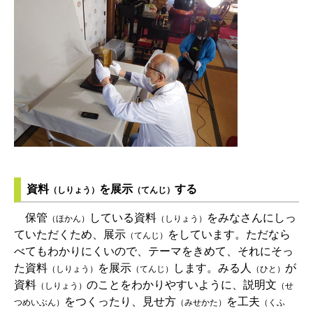
資料
を展示
する
（しりょう）
（てんじ）
保管
している資料
をみなさんにしっ
（ほかん）
（しりょう）
ていただくため、展示
をしています。ただなら
（てんじ）
べてもわかりにくいので、テーマをきめて、それにそっ
た資料
を展示
します。みる人
が
（しりょう）
（てんじ）
（ひと）
資料
のことをわかりやすいように、説明文
（しりょう）
（せ
をつくったり、見せ方
を工夫
つめいぶん）
（みせかた）
（くふ