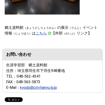
郷土資料館
の展示
イベント
（きょうどしりょうかん）
（てんじ）
情報
は
こちら
【外部
リンク】
（じょうほう）
（がいぶ）
お問い合わせ
生涯学習部 郷土資料館
住所：
埼玉県羽生市下羽生948番地
TEL：
048-562-4341
FAX：
048-563-5873
E-Mail：
kyodo@city.hanyu.lg.jp