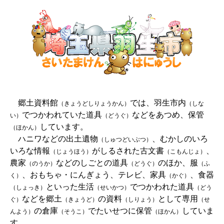
郷土資料館
では、羽生市内
（きょうどしりょうかん）
（しな
でつかわれていた道具
などをあつめ、保管
い）
（どうぐ）
しています。
（ほかん）
ハニワなどの出土遺物
、むかしのいろ
（しゅつどいぶつ）
いろな情報
がしるされた古文書
、
（じょうほう）
（こもんじょ）
農家
などのしごとの道具
のほか、服
（のうか）
（どうぐ）
（ふ
、おもちゃ・にんぎょう、テレビ、家具
、食器
く）
（かぐ）
といった生活
でつかわれた道具
（しょっき）
（せいかつ）
（どう
などを郷土
の資料
として専用
ぐ）
（きょうど）
（しりょう）
（せ
の倉庫
でたいせつに保管
していま
んよう）
（そうこ）
（ほかん）
す。