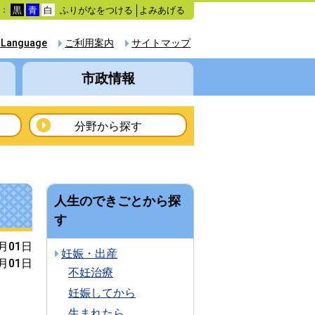
ふりがなをつける
よみあげる
色：
黒
青
白
 Language
ご利用案内
サイトマップ
市政情報
分野から探す
人生のできごとから探
す
4月01日
妊娠・出産
4月01日
不妊治療
妊娠してから
生まれたら