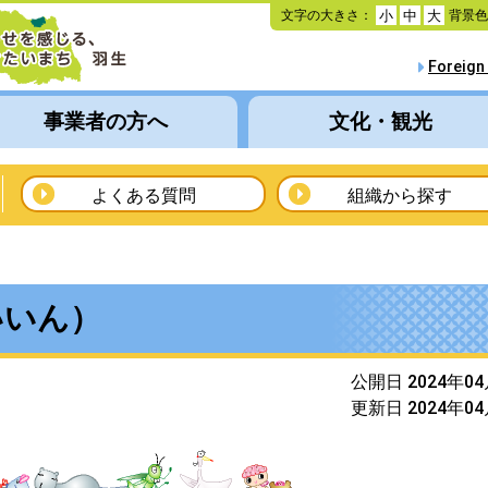
本
文字の大きさ：
背景
小
中
大
文
へ
Foreign
移
動
事業者の方へ
文化・観光
よくある質問
組織から探す
いいん）
公開日 2024年0
更新日 2024年0