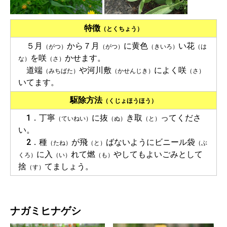
特徴
（とくちょう）
５月
から７月
に黄色
い花
（がつ）
（がつ）
（きいろ）
（は
を咲
かせます。
な）
（さ）
道端
や河川敷
によく咲
（みちばた）
（かせんじき）
（さ）
いてます。
駆除方法
（くじょほうほう）
1．丁寧
に抜
き取
ってくださ
（ていねい）
（ぬ）
（と）
い。
2．種
が飛
ばないようにビニール袋
（たね）
（と）
（ぶ
に入
れて燃
やしてもよいごみとして
くろ）
（い）
（も）
捨
てましょう。
（す）
ナガミヒナゲシ