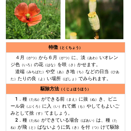
特徴
（とくちょう）
４月
から６月
に、淡
いオレン
（がつ）
（がつ）
（あわ）
ジ色
の花
を咲
かせます。
（いろ）
（はな）
（さ）
道端
や空
き地
などの日当
（みちばた）
（あ）
（ち）
（ひあ
たりの良
い場所
でみられます。
た）
（よ）
（ばしょ）
駆除方法
（くじょほうほう）
1．種
ができる前
に抜
き、ビニ
（たね）
（まえ）
（ぬ）
ール袋
に入
れて燃
やしてもよいご
（ぶくろ）
（い）
（も）
みとして捨
てましょう。
（す）
2．種
ができている場合
は、種
（たね）
（ばあい）
（た
が飛
ばないように気
を付
けて駆除
ね）
（と）
（き）
（つ）