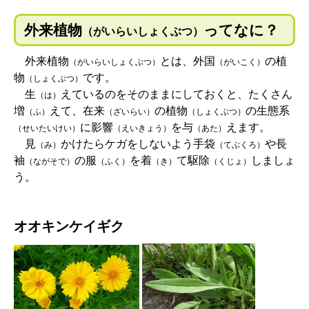
外来植物
ってなに？
（がいらいしょくぶつ）
外来植物
とは、外国
の植
（がいらいしょくぶつ）
（がいこく）
物
です。
（しょくぶつ）
生
えているのをそのままにしておくと、たくさん
（は）
増
えて、在来
の植物
の生態系
（ふ）
（ざいらい）
（しょくぶつ）
に影響
を与
えます。
（せいたいけい）
（えいきょう）
（あた）
見
かけたらケガをしないよう手袋
や長
（み）
（てぶくろ）
袖
の服
を着
て駆除
しましょ
（ながそで）
（ふく）
（き）
（くじょ）
う。
オオキンケイギク