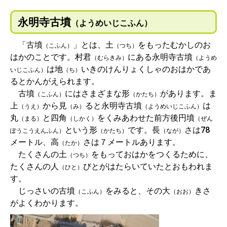
永明寺古墳
（ようめいじこふん）
「古墳
」とは、土
をもったむかしのお
（こふん）
（つち）
はかのことです。村君
にある永明寺古墳
（むらきみ）
（ようめ
は地
いきのけんりょくしゃのおはかであ
いじこふん）
（ち）
るとかんがえられます。
古墳
にはさまざまな形
があります。ま
（こふん）
（かたち）
上
から見
ると永明寺古墳
は
（うえ）
（み）
（ようめいじこふん）
丸
と四角
をくみあわせた前方後円墳
（まる）
（しかく）
（ぜん
という形
です。長
さは78
ぽうこうえんふん）
（かたち）
（なが）
メートル、高
さは７メートルあります。
（たか）
たくさんの土
をもっておはかをつくるために、
（つち）
たくさんの人
びとがはたらいていたとおもわれま
（ひと）
す。
じっさいの古墳
をみると、その大
きさ
（こふん）
（おお）
がよくわかります。