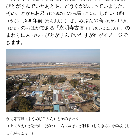
びとがすんでいたあとや、どうぐがのこっていました。
そのことから村君
の古墳
じだい（約
（むらきみ）
（こふん）
1,500年前
）は、みぶんの高
い人
（やく）
（ねんまえ）
（たか）
のおはかである「永明寺古墳
」の
（ひと）
（ようめいじこふん）
まわりに人
びとがすんでいたすがたがイメージで
（ひと）
きます。
永明寺古墳（ようめじこふん）とそのまわり
（上（うえ）がとね川（がわ）、右（みぎ）が村君（むらきみ）小学校（し
ょうがっこう））