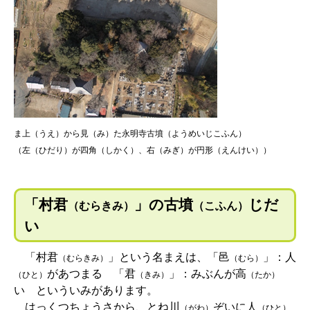
ま上（うえ）から見（み）た永明寺古墳（ようめいじこふん）
（左（ひだり）が四角（しかく）、右（みぎ）が円形（えんけい））
「村君
」の古墳
じだ
（むらきみ）
（こふん）
い
「村君
」という名まえは、「邑
」：人
（むらきみ）
（むら）
があつまる 「君
」：みぶんが高
（ひと）
（きみ）
（たか）
い といういみがあります。
はっくつちょうさから、とね川
ぞいに人
（がわ）
（ひと）