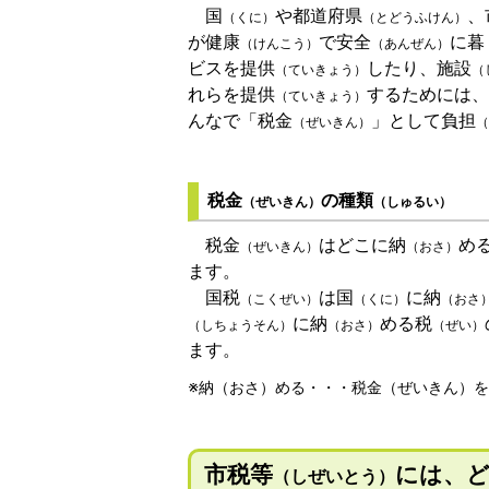
国
や都道府県
、
（くに）
（とどうふけん）
が健康
で安全
に暮
（けんこう）
（あんぜん）
ビスを提供
したり、施設
（ていきょう）
（
れらを提供
するためには、
（ていきょう）
んなで「税金
」として負担
（ぜいきん）
（
税金
の種類
（ぜいきん）
（しゅるい）
税金
はどこに納
め
（ぜいきん）
（おさ）
ます。
国税
は国
に納
（こくぜい）
（くに）
（おさ
に納
める税
（しちょうそん）
（おさ）
（ぜい）
ます。
※納（おさ）める・・・税金（ぜいきん）
市税等
には、
（しぜいとう）