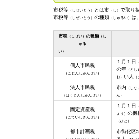
市税等
とは市
で取り
（しぜいとう）
（し）
市税等
の種類
は
（しぜいとう）
（しゅるい）
市税
の種類
（しぜい）
（し
ゅる
い）
１月１日
個人市民税
の年
（とし
（こじんしみんぜい）
い人
お）
（
法人市民税
市内
（しな
（ほうじんしみんぜい）
ん）
１月１日
固定資産税
の機
ょう）
（こていしさんぜい）
（ひと）
都市計画税
市街化区
る人