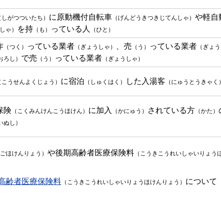
）
に原動機付自転車
や軽自
（しがつついたち）
（げんどうきつきじてんしゃ）
を持
っている人
しゃ）
（も）
（ひと）
作
っている業者
、売
っている業者
（つく）
（ぎょうしゃ）
（う）
（ぎょう
で売
っている業者
おろし）
（う）
（ぎょうしゃ）
に宿泊
した入湯客
（こうせんよくじょう）
（しゅくはく）
（にゅうとうきゃく
保険
に加入
されている方
（こくみんけんこうほけん）
（かにゅう）
（かた）
いぬし）
や後期高齢者医療保険料
ごほけんりょう）
（こうきこうれいしゃいりょう
高齢者医療保険料
について
（こうきこうれいしゃいりょうほけんりょう）