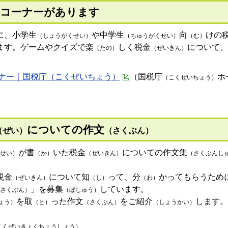
コーナーがあります
に、小学生
や中学生
向
けの
（しょうがくせい）
（ちゅうがくせい）
（む）
ます。ゲームやクイズで楽
しく税金
について、
（たの）
（ぜいきん）
ナー｜国税庁（こくぜいちょう）
（国税庁
ホ
（こくぜいちょう）
についての作文
（ぜい）
（さくぶん）
が書
いた税金
についての作文集
せい）
（か）
（ぜいきん）
（さくぶんし
税金
について知
って、分
かってもらうため
（ぜいきん）
（し）
（わ）
」を募集
しています。
さくぶん）
（ぼしゅう）
を取
った作文
をご紹介
します。
ょう）
（と）
（さくぶん）
（しょうかい）
こくぜいきょくちょうしょう）