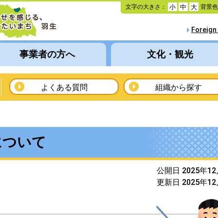
本
文字の大きさ：
背景
小
中
大
文
へ
Foreign
移
動
事業者の方へ
文化・観光
よくある質問
組織から探す
について
公開日 2025年1
更新日 2025年1