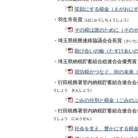
「
笑顔にする税金（えがおにするぜ
・羽生市長賞
（はにゅうしちょうしょう
）
「
その税は誰のために（そのぜい
・埼玉県税務連絡協議会会長賞
（さいた
「
助け合いの輪（たすけあいのわ）
・埼玉県納税貯蓄組合総連合会優秀賞
「
宿泊税がつなぐ、街の未来（し
・行田税務署管内納税貯蓄組合連合会
うしょう きんしょう）
「
ごみの分別と税金（ごみのぶん
・行田税務署管内納税貯蓄組合連合会
うしょう にゅうせん）
「
社会を支え、豊かにする税金（