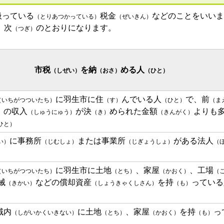
扱っている
税金
など
のことをいいま
（とりあつかっている）
（ぜいきん）
、次
のとおりになります。
（つぎ）
市税
を納
める人
（しぜい）
（おさ）
（ひと）
に羽生市に住
んでいる人
で、前
（いちがつついたち）
（す）
（ひと）
（ま
の収入
が決
められた金額
よりも
）
（しゅうにゅう）
（き）
（きんがく）
ひと）
に事務所
または事業所
がある法人
い）
（じむしょ）
（じぎょうしょ）
（
に羽生市に土地
、家屋
、工場
（いちがつついたち）
（とち）
（かおく）
（
械
などの償却資産
を持
っている
（きかい）
（しょうきゃくしさん）
（も）
域内
に土地
、家屋
を持
っ
（しがいかくいきない）
（とち）
（かおく）
（も）