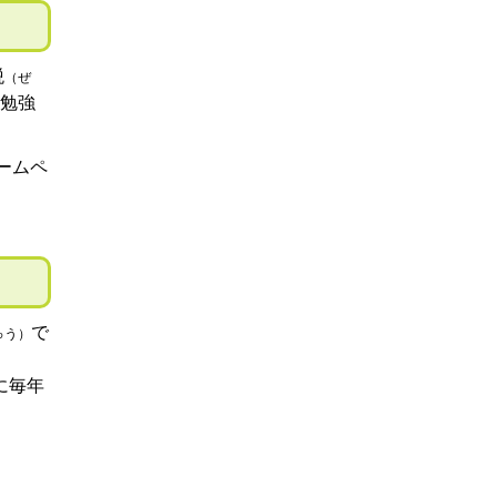
税
（ぜ
勉強
ームペ
で
ゅう）
に毎年