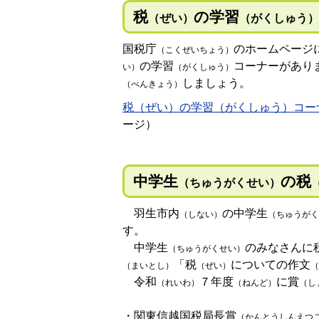
税
の学習
（ぜい）
（がくしゅう）
国税庁
のホームページ
（こくぜいちょう）
の学習
コーナーがあり
い）
（がくしゅう）
しましょう。
（べんきょう）
税（ぜい）の学習（がくしゅう）コー
ージ）
中学生
の税
（ちゅうがくせい）
羽生市内
の中学生
（しない）
（ちゅうがく
す。
中学生
のみなさんに
（ちゅうがくせい）
「税
についての作文
（まいとし）
（ぜい）
（
令和
７
年度
に賞
（れいわ）
（ねんど）
（し
・関東信越国税局長賞
（かんとうしんえつ