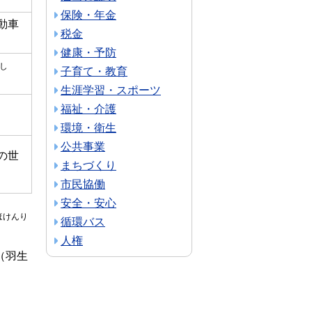
保険・年金
動車
税金
健康・予防
し
子育て・教育
生涯学習・スポーツ
福祉・介護
）
環境・衛生
公共事業
の世
まちづくり
市民協働
安全・安心
ほけんり
循環バス
人権
（羽生