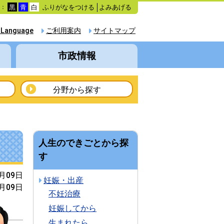
ふりがなをつける
よみあげる
色：
黒
青
白
 Language
ご利用案内
サイトマップ
市政情報
分野から探す
人生のできごとから探
す
2月09日
妊娠・出産
2月09日
不妊治療
妊娠してから
生まれたら