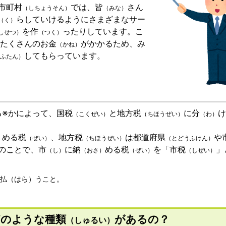
市町村
では、皆
さん
（しちょうそん）
（みな）
らしていけるようにさまざまなサー
（く）
を作
ったりしています。こ
しせつ）
（つく）
たくさんのお金
がかかるため、み
（かね）
してもらっています。
ふたん）
る※かによって、国税
と地方税
に分
け
（こくぜい）
（ちほうぜい）
（わ）
める税
、地方税
は都道府県
や
）
（ぜい）
（ちほうぜい）
（とどうふけん）
のことで、市
に納
める税
を「市税
」
（し）
（おさ）
（ぜい）
（しぜい）
を払（はら）うこと。
どのような種類
があるの？
（しゅるい）