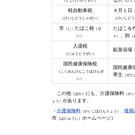
（としけいかくぜい）
（ひと
軽自動車税
４月１日
（けいじどうしゃぜい）
（けいじどう
市
たばこ税
たばこを
（し）
（ぜ
、卸
い）
ゃ）
（
入湯税
鉱泉浴場
（にゅうとうぜい）
国民健康保険税
国民健康
（こくみんけんこうほけんぜ
帯主
（せた
い）
この他
にも、介護保険料
（ほか）
（かい
があります。
ょう）
・
介護保険料
後期
（かいごほけんりょう）
、
市
ホームページ）
（はにゅうし）