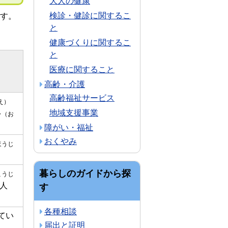
大人の健康
検診・健診に関するこ
す。
と
健康づくりに関するこ
と
医療に関すること
高齢・介護
高齢福祉サービス
え）
地域支援事業
多
（お
障がい・福祉
おくやみ
ほうじ
暮らしのガイドから探
こうじ
人
す
各種相談
てい
届出と証明