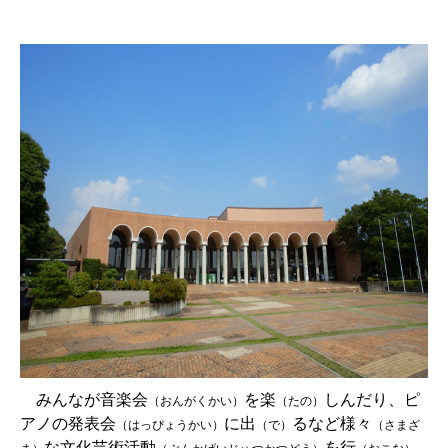
みんなが音楽会
を楽
しんだり、ピ
（おんがくかい）
（たの）
アノの発表会
に出
るなど様々
（はっぴょうかい）
（で）
（さまざ
な文化芸術活動
を行