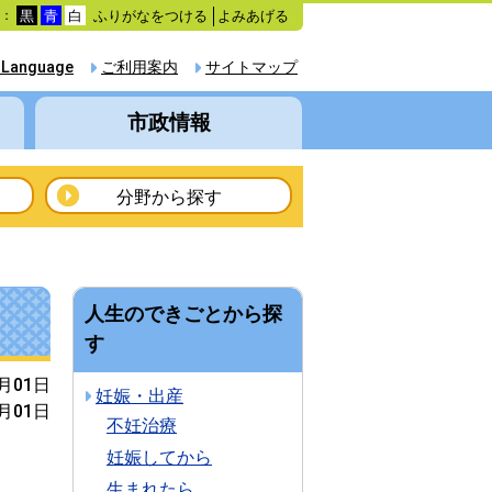
ふりがなをつける
よみあげる
色：
黒
青
白
 Language
ご利用案内
サイトマップ
市政情報
分野から探す
人生のできごとから探
す
4月01日
妊娠・出産
4月01日
不妊治療
妊娠してから
生まれたら