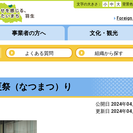
本
文字の大きさ：
背景
小
中
大
文
へ
Foreign
移
動
事業者の方へ
文化・観光
よくある質問
組織から探す
夏祭（なつまつ）り
公開日 2024年0
更新日 2024年0