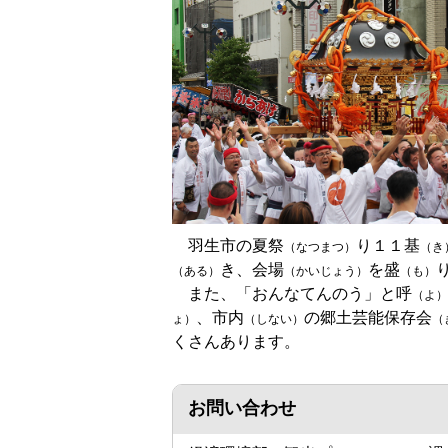
羽生市の夏祭
り１１基
（なつまつ）
（き
き、会場
を盛
（ある）
（かいじょう）
（も）
また、「おんなてんのう」と呼
（よ）
、市内
の郷土芸能保存会
ょ）
（しない）
（
くさんあります。
お問い合わせ