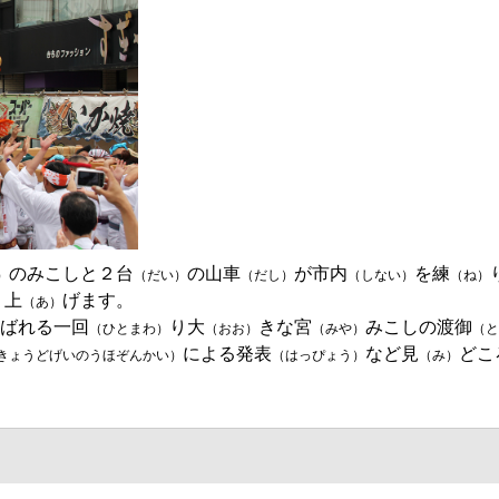
のみこしと２台
の山車
が市内
を練
）
（だい）
（だし）
（しない）
（ね）
り上
げます。
（あ）
ばれる一回
り大
きな宮
みこしの渡御
（ひとまわ）
（おお）
（みや）
（と
による発表
など見
どこ
きょうどげいのうほぞんかい）
（はっぴょう）
（み）