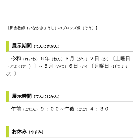
【田舎教師（いなかきょうし）のブロンズ像（ぞう）】
展示期間
（てんじきかん）
令和
６年
３月
２日
〔土曜日
（れいわ）
（ねん）
（がつ）
（か）
）〕～５月
６日
〔月曜日
（どようび）
（がつ）
（か）
（げつよう
〕
び）
展示時間
（てんじじかん）
午前
９：００～午後
４：３０
（ごぜん）
（ごご）
お休み
（やすみ）