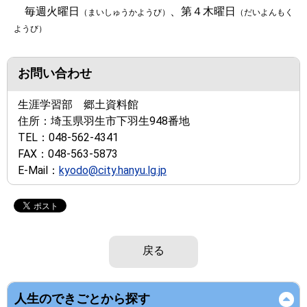
毎週火曜日
、第４木曜日
（まいしゅうかようび）
（だいよんもく
ようび）
お問い合わせ
生涯学習部 郷土資料館
住所：
埼玉県羽生市下羽生948番地
TEL：
048-562-4341
FAX：
048-563-5873
E-Mail：
kyodo@city.hanyu.lg.jp
戻る
人生のできごとから探す