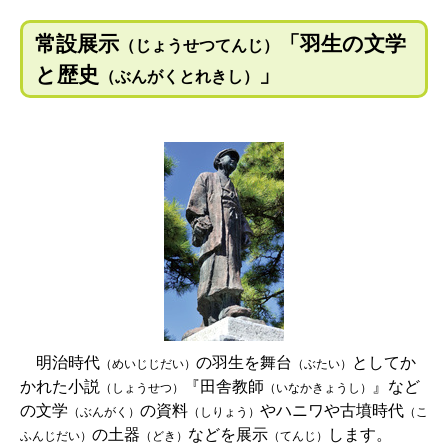
常設展示
「羽生の文学
（じょうせつてんじ）
と歴史
」
（ぶんがくとれきし）
明治時代
の羽生を舞台
としてか
（めいじじだい）
（ぶたい）
かれた小説
『田舎教師
』など
（しょうせつ）
（いなかきょうし）
の文学
の資料
やハニワや古墳時代
（ぶんがく）
（しりょう）
（こ
の土器
などを展示
します。
ふんじだい）
（どき）
（てんじ）